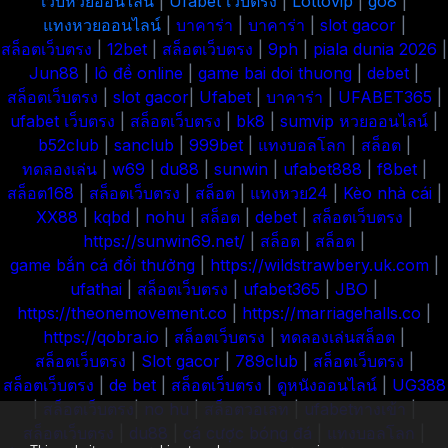
เว็บหวยออนไลน์
|
Ufabet เว็บตรง
|
Lottovip
|
go8
|
แทงหวยออนไลน์
|
บาคาร่า
|
บาคาร่า
|
slot gacor
|
สล็อตเว็บตรง
|
12bet
|
สล็อตเว็บตรง
|
9ph
|
piala dunia 2026
|
Jun88
|
lô đề online
|
game bai doi thuong
|
debet
|
สล็อตเว็บตรง
|
slot gacor
|
Ufabet
|
บาคาร่า
|
UFABET365
|
ufabet เว็บตรง
|
สล็อตเว็บตรง
|
bk8
|
sumvip
หวยออนไลน์
|
b52club
|
sanclub
|
999bet
|
แทงบอลโลก
|
สล็อต
|
ทดลองเล่น
|
w69
|
du88
|
sunwin
|
ufabet888
|
f8bet
|
สล็อต168
|
สล็อตเว็บตรง
|
สล็อต
|
แทงหวย24
|
Kèo nhà cái
|
XX88
|
kqbd
|
nohu
|
สล็อต
|
debet
|
สล็อตเว็บตรง
|
https://sunwin69.net/
|
สล็อต
|
สล็อต
|
game bắn cá đổi thưởng
|
https://wildstrawbery.uk.com
|
ufathai
|
สล็อตเว็บตรง
|
ufabet365
|
JBO
|
https://theonemovement.co
|
https://marriagehalls.co
|
https://qobra.io
|
สล็อตเว็บตรง
|
ทดลองเล่นสล็อต
|
สล็อตเว็บตรง
|
Slot gacor
|
789club
|
สล็อตเว็บตรง
|
สล็อตเว็บตรง
|
de bet
|
สล็อตเว็บตรง
|
ดูหนังออนไลน์
|
UG388
|
สล็อตเว็บตรง
|
no hu
|
สล็อตวอเลท
|
ufabetทางเข้า
|
สล็อตเว็บตรง
|
du88
|
cá cược bóng đá
|
แทงบอลโลก
|