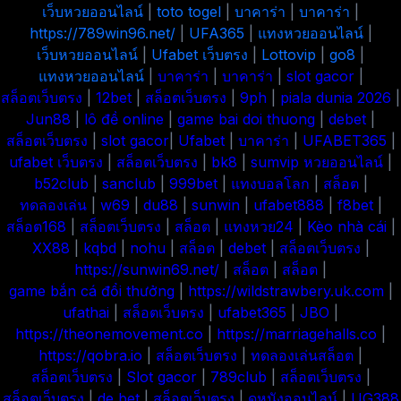
เว็บหวยออนไลน์
|
toto togel
|
บาคาร่า
|
บาคาร่า
|
https://789win96.net/
|
UFA365
|
แทงหวยออนไลน์
|
เว็บหวยออนไลน์
|
Ufabet เว็บตรง
|
Lottovip
|
go8
|
แทงหวยออนไลน์
|
บาคาร่า
|
บาคาร่า
|
slot gacor
|
สล็อตเว็บตรง
|
12bet
|
สล็อตเว็บตรง
|
9ph
|
piala dunia 2026
|
Jun88
|
lô đề online
|
game bai doi thuong
|
debet
|
สล็อตเว็บตรง
|
slot gacor
|
Ufabet
|
บาคาร่า
|
UFABET365
|
ufabet เว็บตรง
|
สล็อตเว็บตรง
|
bk8
|
sumvip
หวยออนไลน์
|
b52club
|
sanclub
|
999bet
|
แทงบอลโลก
|
สล็อต
|
ทดลองเล่น
|
w69
|
du88
|
sunwin
|
ufabet888
|
f8bet
|
สล็อต168
|
สล็อตเว็บตรง
|
สล็อต
|
แทงหวย24
|
Kèo nhà cái
|
XX88
|
kqbd
|
nohu
|
สล็อต
|
debet
|
สล็อตเว็บตรง
|
https://sunwin69.net/
|
สล็อต
|
สล็อต
|
game bắn cá đổi thưởng
|
https://wildstrawbery.uk.com
|
ufathai
|
สล็อตเว็บตรง
|
ufabet365
|
JBO
|
https://theonemovement.co
|
https://marriagehalls.co
|
https://qobra.io
|
สล็อตเว็บตรง
|
ทดลองเล่นสล็อต
|
สล็อตเว็บตรง
|
Slot gacor
|
789club
|
สล็อตเว็บตรง
|
สล็อตเว็บตรง
|
de bet
|
สล็อตเว็บตรง
|
ดูหนังออนไลน์
|
UG388