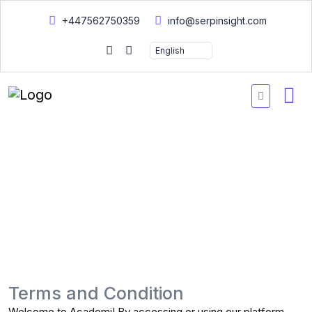
+447562750359
info@serpinsight.com
Home
Terms and condition
Terms and condition
Terms and Condition
Welcome to Acadomi! By accessing or using our platform,